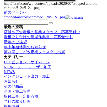
http://fcraft.com/wp-content/uploads/2020/07/cropped-android-
chrome-512×512-1.png
投
前のページへ
稿
cropped-android-chrome-512×512-1.png
ナ
最近の投稿
ビ
店舗や広告看板の営業スタッフ 応募受付中
ゲ
看板取り付けの現場作業員 応募受付中
ー
新年のご挨拶
シ
年末年始休業のお知らせ
ョ
第24回こしがや産業フェスタに出展
ン
カテゴリー
LEDビジョン・サイネージ
NCルーター・レーザー加工
NEWS
インクジェット出力・加工
お知らせ
その他商品
企画・施工管理
取付工事・定期点検
当社の取り組み
採用情報