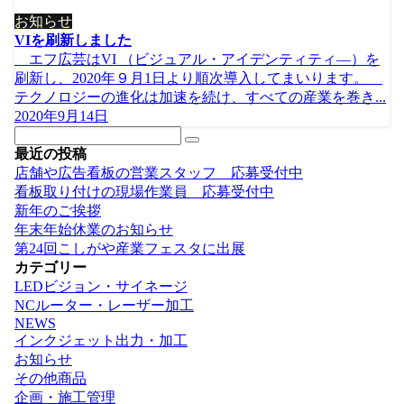
お知らせ
VIを刷新しました
エフ広芸はVI （ビジュアル・アイデンティティ―）を
刷新し、2020年９月1日より順次導入してまいります。
テクノロジーの進化は加速を続け、すべての産業を巻き...
2020年9月14日
最近の投稿
店舗や広告看板の営業スタッフ 応募受付中
看板取り付けの現場作業員 応募受付中
新年のご挨拶
年末年始休業のお知らせ
第24回こしがや産業フェスタに出展
カテゴリー
LEDビジョン・サイネージ
NCルーター・レーザー加工
NEWS
インクジェット出力・加工
お知らせ
その他商品
企画・施工管理