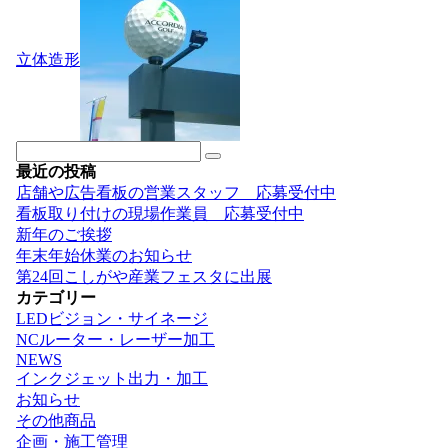
ナ
ビ
ゲ
立体造形
ー
シ
ョ
ン
最近の投稿
店舗や広告看板の営業スタッフ 応募受付中
看板取り付けの現場作業員 応募受付中
新年のご挨拶
年末年始休業のお知らせ
第24回こしがや産業フェスタに出展
カテゴリー
LEDビジョン・サイネージ
NCルーター・レーザー加工
NEWS
インクジェット出力・加工
お知らせ
その他商品
企画・施工管理