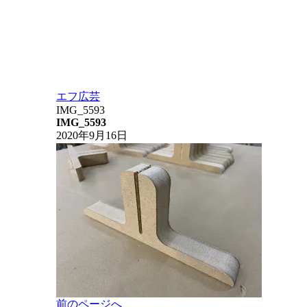
エフ広芸
IMG_5593
IMG_5593
2020年9月16日
投
前のページへ