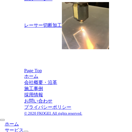
稿
ナ
ビ
ゲ
レーサー切断加工
ー
シ
ョ
ン
Page Top
ホーム
会社概要・沿革
施工事例
採用情報
お問い合わせ
プライバシーポリシー
© 2020 FKOGEI. All rights reserved.
ホーム
サービス