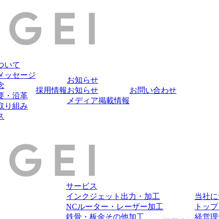
ついて
メッセージ
お知らせ
念
採用情報
お知らせ
お問い合わせ
要・沿革
メディア掲載情報
取り組み
ス
サービス
インクジェット出力・加工
当社に
NCルーター・レーザー加工
トップ
鉄骨・板金その他加工
経営理