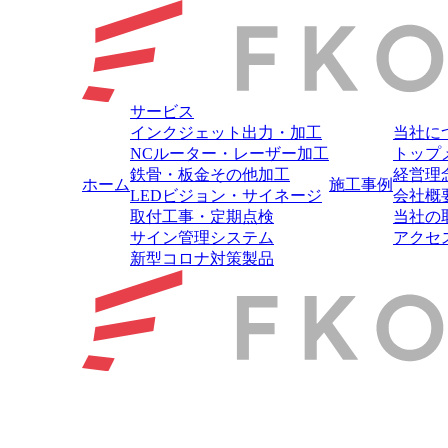
サービス
インクジェット出力・加工
当社に
NCルーター・レーザー加工
トップ
鉄骨・板金その他加工
経営理
ホーム
施工事例
LEDビジョン・サイネージ
会社概
取付工事・定期点検
当社の
サイン管理システム
アクセ
新型コロナ対策製品